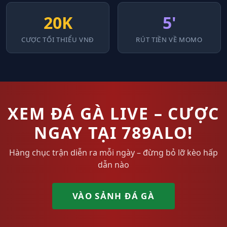
20K
5'
CƯỢC TỐI THIỂU VNĐ
RÚT TIỀN VỀ MOMO
XEM ĐÁ GÀ LIVE – CƯỢC
NGAY TẠI 789ALO!
Hàng chục trận diễn ra mỗi ngày – đừng bỏ lỡ kèo hấp
dẫn nào
VÀO SẢNH ĐÁ GÀ