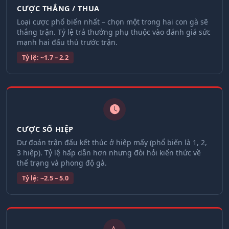
CƯỢC THẮNG / THUA
Loại cược phổ biến nhất – chọn một trong hai con gà sẽ
thắng trận. Tỷ lệ trả thưởng phụ thuộc vào đánh giá sức
mạnh hai đấu thủ trước trận.
Tỷ lệ: ~1.7 – 2.2
CƯỢC SỐ HIỆP
Dự đoán trận đấu kết thúc ở hiệp mấy (phổ biến là 1, 2,
3 hiệp). Tỷ lệ hấp dẫn hơn nhưng đòi hỏi kiến thức về
thể trạng và phong độ gà.
Tỷ lệ: ~2.5 – 5.0