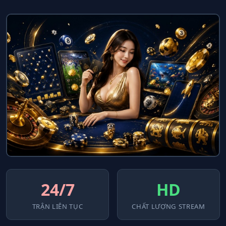
24/7
HD
TRẬN LIÊN TỤC
CHẤT LƯỢNG STREAM