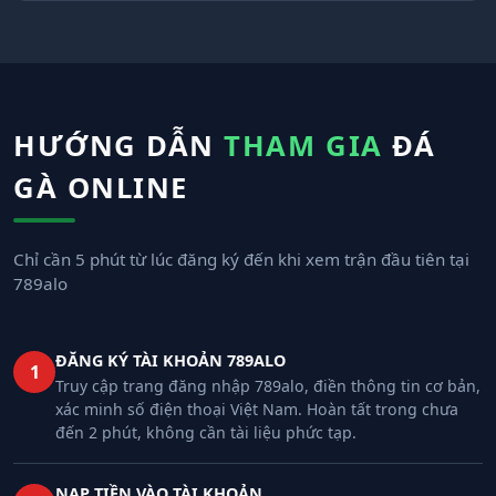
HƯỚNG DẪN
THAM GIA
ĐÁ
GÀ ONLINE
Chỉ cần 5 phút từ lúc đăng ký đến khi xem trận đầu tiên tại
789alo
ĐĂNG KÝ TÀI KHOẢN 789ALO
1
Truy cập trang đăng nhập 789alo, điền thông tin cơ bản,
xác minh số điện thoại Việt Nam. Hoàn tất trong chưa
đến 2 phút, không cần tài liệu phức tạp.
NẠP TIỀN VÀO TÀI KHOẢN