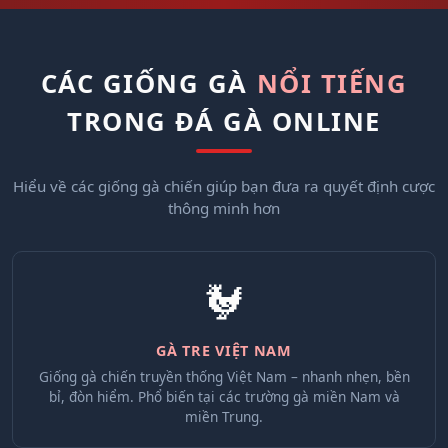
CÁC GIỐNG GÀ
NỔI TIẾNG
TRONG ĐÁ GÀ ONLINE
Hiểu về các giống gà chiến giúp bạn đưa ra quyết định cược
thông minh hơn
🐓
GÀ TRE VIỆT NAM
Giống gà chiến truyền thống Việt Nam – nhanh nhẹn, bền
bỉ, đòn hiểm. Phổ biến tại các trường gà miền Nam và
miền Trung.