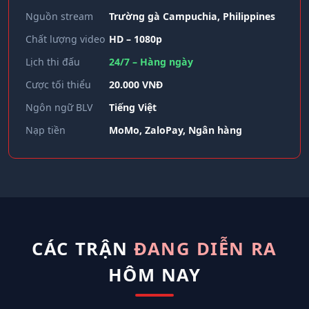
Nguồn stream
Trường gà Campuchia, Philippines
Chất lượng video
HD – 1080p
Lịch thi đấu
24/7 – Hàng ngày
Cược tối thiểu
20.000 VNĐ
Ngôn ngữ BLV
Tiếng Việt
Nạp tiền
MoMo, ZaloPay, Ngân hàng
CÁC TRẬN
ĐANG DIỄN RA
HÔM NAY