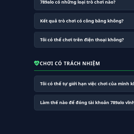
789alo có những loại trò chơi nào?
Kết quả trò chơi có công bằng không?
Tôi có thể chơi trên điện thoại không?
CHƠI CÓ TRÁCH NHIỆM
Tôi có thể tự giới hạn việc chơi của mình 
Làm thế nào để đóng tài khoản 789alo vĩnh