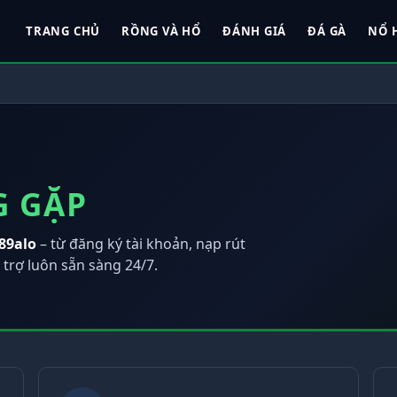
TRANG CHỦ
RỒNG VÀ HỔ
ĐÁNH GIÁ
ĐÁ GÀ
NỔ 
 GẶP
89alo
– từ đăng ký tài khoản, nạp rút
trợ luôn sẵn sàng 24/7.