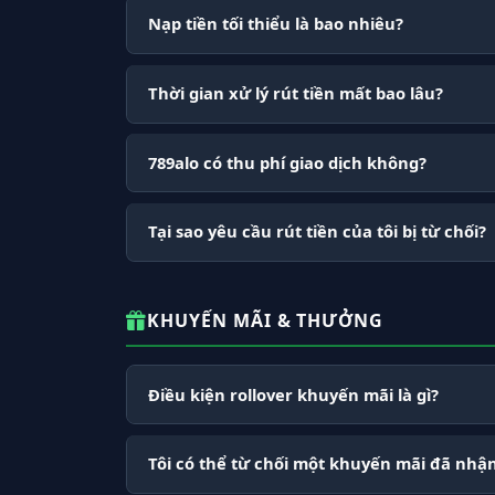
Nạp tiền tối thiểu là bao nhiêu?
Thời gian xử lý rút tiền mất bao lâu?
789alo có thu phí giao dịch không?
Tại sao yêu cầu rút tiền của tôi bị từ chối?
KHUYẾN MÃI & THƯỞNG
Điều kiện rollover khuyến mãi là gì?
Tôi có thể từ chối một khuyến mãi đã nhậ