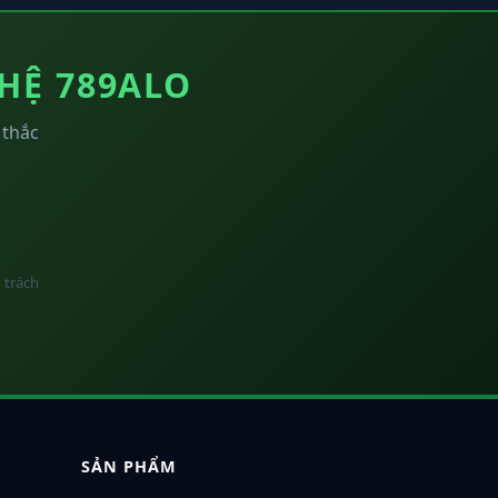
 HỆ 789ALO
 thắc
 trách
SẢN PHẨM