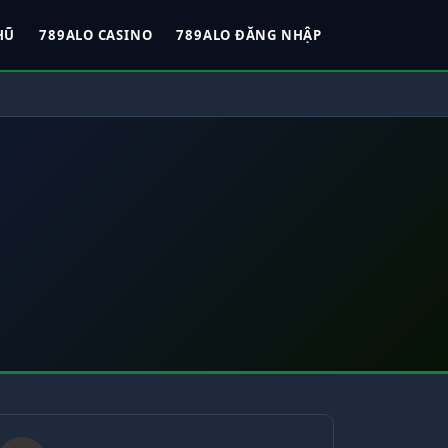
HŨ
789ALO CASINO
789ALO ĐĂNG NHẬP