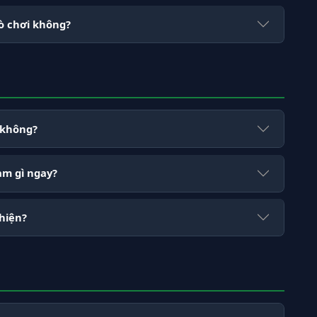
ò chơi không?
i không?
àm gì ngay?
 hiện?