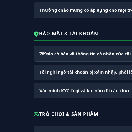
Thưởng chào mừng có áp dụng cho mọi tr
BẢO MẬT & TÀI KHOẢN
789alo có bảo vệ thông tin cá nhân của tô
Tôi nghi ngờ tài khoản bị xâm nhập, phải l
Xác minh KYC là gì và khi nào tôi cần thực
TRÒ CHƠI & SẢN PHẨM