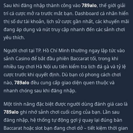
Sau khi đăng nhập thành công vào
789alo
, thế giới giải
trí cá cược mở ra trước mắt bạn. Dashboard cá nhân hiển
thị số dư tài khoản, lịch sử cược gần nhất, các khuyến mãi
đang áp dụng và nút truy cập nhanh đến các sảnh chơi
yêu thích.
Người chơi tại TP. Hồ Chí Minh thường ngay lập tức vào
sảnh Casino để bắt đầu phiên Baccarat tối, trong khi
nhiều tay chơi Hà Nội ưu tiên kiểm tra lịch đá gà và tỷ lệ
cược trước khi quyết định. Dù bạn có phong cách chơi
nào,
789alo
đều cung cấp giao diện quen thuộc và
nhanh chóng sau khi đăng nhập.
Một tính năng đặc biệt được người dùng đánh giá cao là
789alo
ghi nhớ sảnh chơi cuối cùng của bạn. Lần sau
đăng nhập, hệ thống tự động gợi ý quay lại đúng bàn
Baccarat hoặc slot bạn đang chơi dở – tiết kiệm thời gian