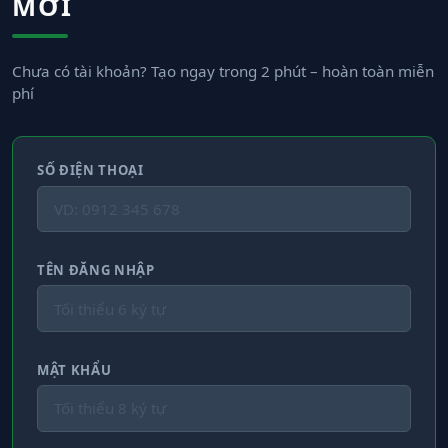
MỚI
Chưa có tài khoản? Tạo ngay trong 2 phút – hoàn toàn miễn
phí
SỐ ĐIỆN THOẠI
TÊN ĐĂNG NHẬP
MẬT KHẨU