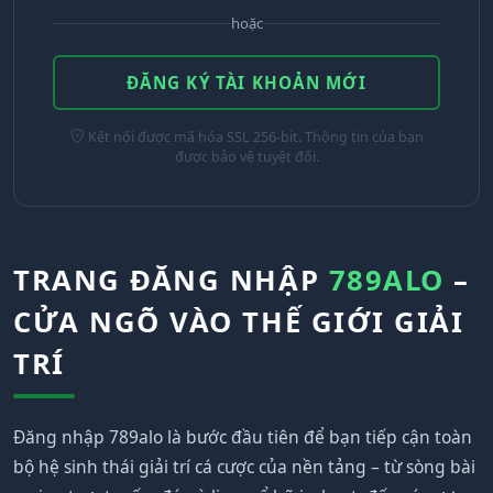
hoặc
ĐĂNG KÝ TÀI KHOẢN MỚI
Kết nối được mã hóa SSL 256-bit. Thông tin của bạn
được bảo vệ tuyệt đối.
TRANG ĐĂNG NHẬP
789ALO
–
CỬA NGÕ VÀO THẾ GIỚI GIẢI
TRÍ
Đăng nhập 789alo là bước đầu tiên để bạn tiếp cận toàn
bộ hệ sinh thái giải trí cá cược của nền tảng – từ sòng bài