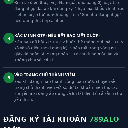
Điền số điện thoại Việt Nam (bắt đầu bằng 0) hoặc tên
đăng nhập đã tạo khi đăng ký. Nhập mật khẩu chính xác
– phân biệt chữ hoa/thường. Tích "Ghi nhớ đăng nhập"
nếu dùng thiết bị cá nhân.
XÁC MINH OTP (NẾU BẬT BẢO MẬT 2 LỚP)
4
Nếu bạn đã bật xác thực 2 bước, hệ thống gửi mã OTP 6
số về số điện thoại đăng ký. Nhập mã trong vòng 60
giây để hoàn tất đăng nhập. OTP chỉ dùng một lần và
không chia sẻ với ai.
VÀO TRANG CHỦ THÀNH VIÊN
5
Sau khi đăng nhập thành công, bạn được chuyển về
trang chủ thành viên với số dư tài khoản hiển thị, các
khuyến mãi đang áp dụng và lối tắt đến tất cả sảnh chơi
yêu thích.
ĐĂNG KÝ TÀI KHOẢN
789ALO