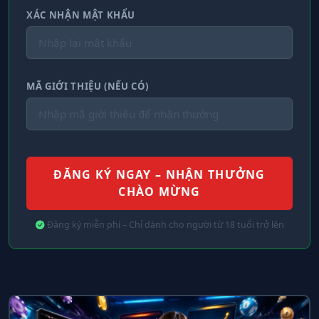
XÁC NHẬN MẬT KHẨU
MÃ GIỚI THIỆU (NẾU CÓ)
ĐĂNG KÝ NGAY – NHẬN THƯỞNG
CHÀO MỪNG
Đăng ký miễn phí – Chỉ dành cho người từ 18 tuổi trở lên