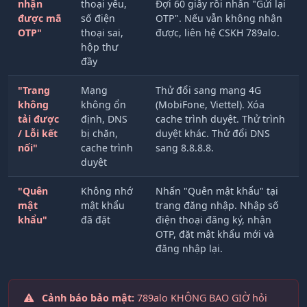
nhận
thoại yếu,
Đợi 60 giây rồi nhấn "Gửi lại
được mã
số điện
OTP". Nếu vẫn không nhận
OTP"
thoại sai,
được, liên hệ CSKH 789alo.
hộp thư
đầy
"Trang
Mạng
Thử đổi sang mạng 4G
không
không ổn
(MobiFone, Viettel). Xóa
tải được
định, DNS
cache trình duyệt. Thử trình
/ Lỗi kết
bị chặn,
duyệt khác. Thử đổi DNS
nối"
cache trình
sang 8.8.8.8.
duyệt
"Quên
Không nhớ
Nhấn "Quên mật khẩu" tại
mật
mật khẩu
trang đăng nhập. Nhập số
khẩu"
đã đặt
điện thoại đăng ký, nhận
OTP, đặt mật khẩu mới và
đăng nhập lại.
Cảnh báo bảo mật:
789alo KHÔNG BAO GIỜ hỏi