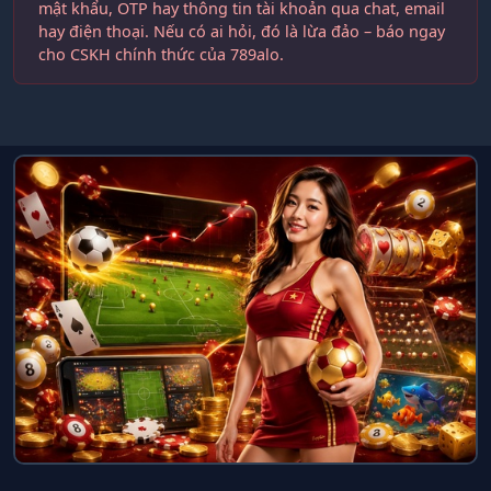
mật khẩu, OTP hay thông tin tài khoản qua chat, email
hay điện thoại. Nếu có ai hỏi, đó là lừa đảo – báo ngay
cho CSKH chính thức của 789alo.