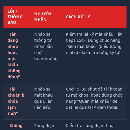
LỖI /
NGUYÊN
THÔNG
CÁCH XỬ LÝ
NHÂN
BÁO
"Tên
Nhập sai
Kiểm tra lại kỹ mật khẩu. Tắt
đăng
thông tin,
Caps Lock. Dùng chức năng
nhập
nhầm lẫn
"Xem mật khẩu" (biểu tượng
hoặc
chữ
mắt) để kiểm tra từng ký tự.
mật
hoa/thường
khẩu
không
đúng"
"Tài
Nhập sai
Chờ 15–30 phút để tài khoản
khoản bị
mật khẩu
tự mở khóa, hoặc dùng chức
khóa
quá 5 lần
năng "Quên mật khẩu" để
tạm
liên tiếp
đặt lại qua OTP điện thoại.
thời"
"Không
Sóng điện
Kiểm tra sóng điện thoại.