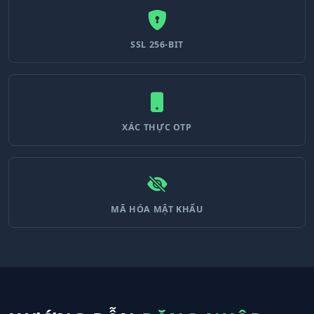
SSL 256-BIT
XÁC THỰC OTP
MÃ HÓA MẬT KHẨU