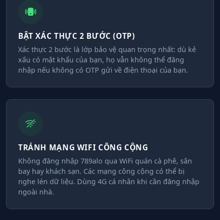
BẬT XÁC THỰC 2 BƯỚC (OTP)
Xác thực 2 bước là lớp bảo vệ quan trọng nhất: dù kẻ
xấu có mật khẩu của bạn, họ vẫn không thể đăng
nhập nếu không có OTP gửi về điện thoại của bạn.
TRÁNH MẠNG WIFI CÔNG CỘNG
Không đăng nhập 789alo qua WiFi quán cà phê, sân
bay hay khách sạn. Các mạng công cộng có thể bị
nghe lén dữ liệu. Dùng 4G cá nhân khi cần đăng nhập
ngoài nhà.