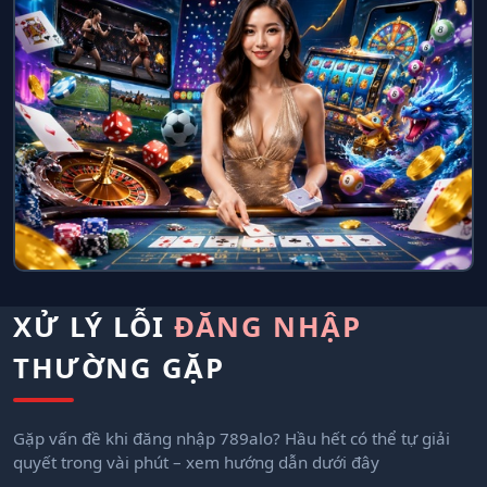
XỬ LÝ LỖI
ĐĂNG NHẬP
THƯỜNG GẶP
Gặp vấn đề khi đăng nhập 789alo? Hầu hết có thể tự giải
quyết trong vài phút – xem hướng dẫn dưới đây