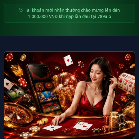
Tài khoản mới nhận thưởng chào mừng lên đến
1.000.000 VNĐ khi nạp lần đầu tại 789alo